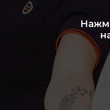
Нажми
н