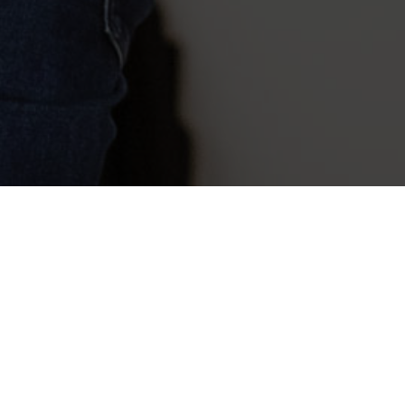
Коучинг-центр
Станислава
Гринберга