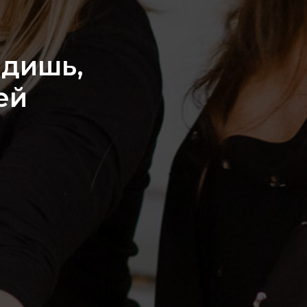
идишь,
ей